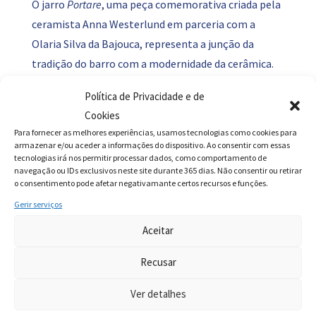
O jarro
Portare
, uma peça comemorativa criada pela
ceramista Anna Westerlund em parceria com a
Olaria Silva da Bajouca, representa a junção da
tradição do barro com a modernidade da cerâmica.
Inspirado pelo latim
portare
, que significa
Política de Privacidade e de
“transportar”, o jarro simboliza o papel vital da
Cookies
água na vida e a tradição milenar do barro na região.
Para fornecer as melhores experiências, usamos tecnologias como cookies para
Cada peça foi moldada à mão com barro da Bajouca
armazenar e/ou aceder a informações do dispositivo. Ao consentir com essas
tecnologias irá nos permitir processar dados, como comportamento de
e reflete um trabalho de fusão entre o artesanato
navegação ou IDs exclusivos neste site durante 365 dias. Não consentir ou retirar
tradicional e a inovação artística de Westerlund, que
o consentimento pode afetar negativamante certos recursos e funções.
utilizou cortes no barro, tecidos e missangas para
Gerir serviços
trazer modernidade e textura ao design.
Aceitar
A peça, criada para servir água da torneira, também
Recusar
incluiu uma identidade sonora desenvolvida
especialmente para o projeto, combinando sons da
Ver detalhes
roda de oleiro, da água de Leiria com o piano, o