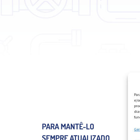
Par
e/o
pro
dia
fun
PARA MANTÊ-LO
Ger
SEMPRE ATUALIZADO