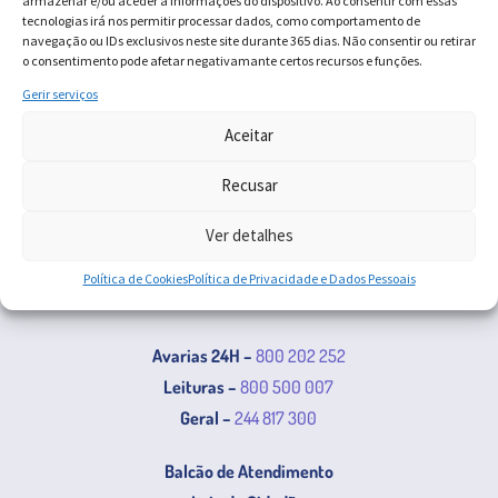
armazenar e/ou aceder a informações do dispositivo. Ao consentir com essas
tecnologias irá nos permitir processar dados, como comportamento de
navegação ou IDs exclusivos neste site durante 365 dias. Não consentir ou retirar
Recent Comments
o consentimento pode afetar negativamante certos recursos e funções.
Gerir serviços
Nenhum comentário para mostrar.
Aceitar
Recusar
Ver detalhes
Política de Cookies
Política de Privacidade e Dados Pessoais
Avarias 24H –
800 202 252
Leituras –
800 500 007
Geral –
244 817 300
Balcão de Atendimento