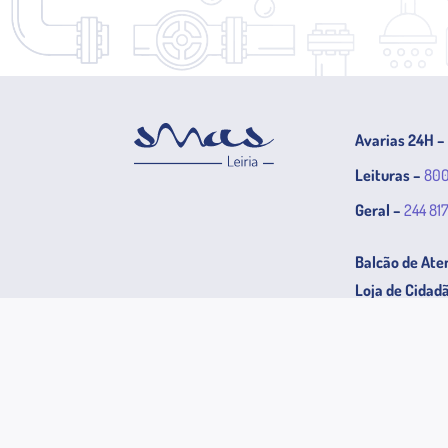
Avarias 24H –
Leituras –
800
Geral –
244 81
Balcão de At
Loja de Cidad
Largo 5 de Out
Edifício O Paço
Dias Úteis
– 9: