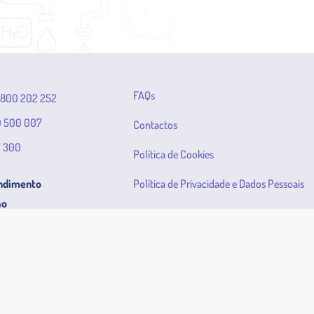
FAQs
800 202 252
 500 007
Contactos
7 300
Política de Cookies
endimento
Política de Privacidade e Dados Pessoais
ão
Plataforma de Contratação:
ubro de 1910
www.community.vortal.biz
 | 2400-120 Leiria
Plataforma de Denúncias:
00 às 16:00
www.smas-leiria.wiretrust.pt
Certificados: