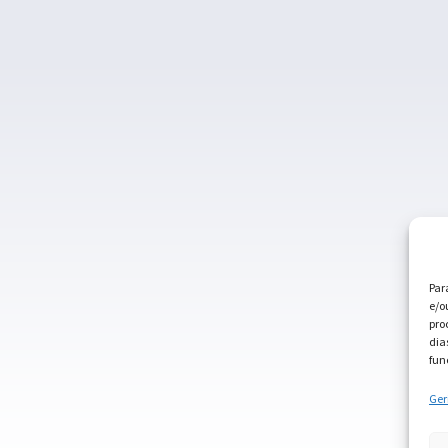
Par
e/o
pro
dia
fun
Ger