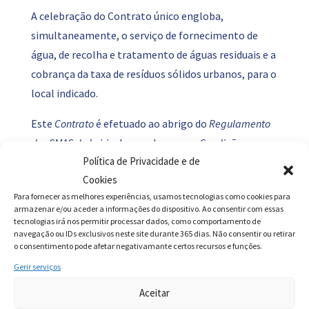
A celebração do Contrato único engloba,
simultaneamente, o serviço de fornecimento de
água, de recolha e tratamento de águas residuais e a
cobrança da taxa de resíduos sólidos urbanos, para o
local indicado.
Este
Contrato
é efetuado ao abrigo do
Regulamento
dos SMAS de Leiria
de acordo com as
Condições
Política de Privacidade e de
Contratuais
(documentos que se encontram no
Cookies
nosso site), e da legislação aplicável em vigor.
Para fornecer as melhores experiências, usamos tecnologias como cookies para
armazenar e/ou aceder a informações do dispositivo. Ao consentir com essas
Nota importante:
Este documento é provisório até
tecnologias irá nos permitir processar dados, como comportamento de
os dados serem validados pelos SMAS de Leiria. Caso
navegação ou IDs exclusivos neste site durante 365 dias. Não consentir ou retirar
o consentimento pode afetar negativamante certos recursos e funções.
haja necessidade de mais elementos entraremos em
Gerir serviços
contacto.
Aceitar